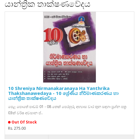
යාන්ත්‍රික තාක්ෂණවේදය
10 Shreniya Nirmanakaranaya Ha Yanthrika
Thakshanawedaya - 10 ශ්‍රේණිය නිර්මාණකරණය හා
යාන්ත්‍රික තාක්ෂණවේදය
පෙළ පොතේ පාඩම් 01 - 08 තෙක් පෙරහුරු අභ්‍යාස වාර තුන සඳහා ප්‍රශ්න පත්‍ර
03ක් වර්ෂ අවසාන ප්‍..
Out Of Stock
Rs. 275.00