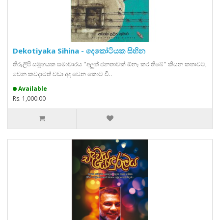
Dekotiyaka Sihina - දෙකෝටියක සිහින
තීරුලිපි සමූහයක සමාචාරය ''අලුත් ජනතාවක් ඕනෑ කර තිබේ'' කියන කතාවට,
වෙන කවදාටත් වඩා අද වෙන කොට වි..
Available
Rs. 1,000.00