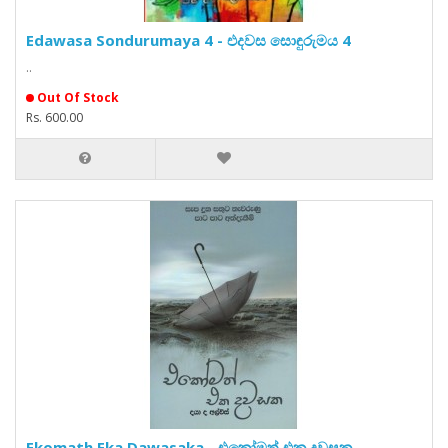
Edawasa Sondurumaya 4 - එදවස සොඳුරුමය 4
..
Out Of Stock
Rs. 600.00
Ekomath Eka Dawasaka - එකෝමත් එක දවසක