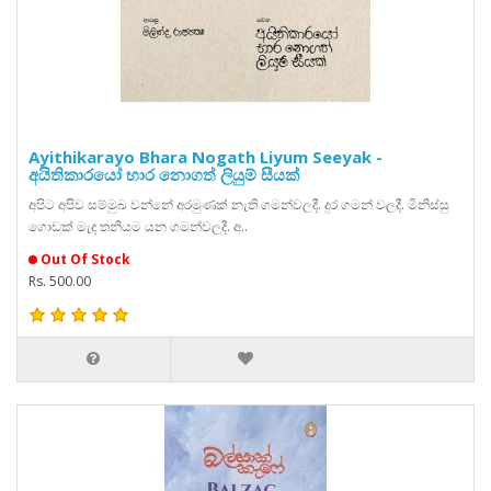
Ayithikarayo Bhara Nogath Liyum Seeyak -
අයිතිකාරයෝ භාර නොගත් ලියුම් සීයක්
අපිට අපිව සම්මුඛ වන්නේ අරමුණක් නැති ගමන්වලදී. දුර ගමන් වලදී. මිනිස්සු
ගොඩක් මැද තනියම යන ගමන්වලදී. අ..
Out Of Stock
Rs. 500.00