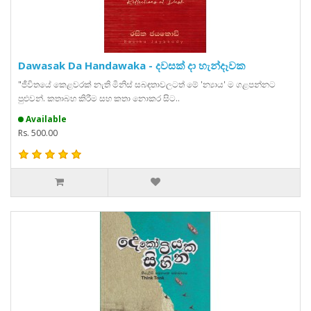
Dawasak Da Handawaka - දවසක් දා හැන්දෑවක
"ජීවිතයේ කෙළවරක් නැති මිනිස් සබඳතාවලටත් මේ 'න්‍යාය' ම ගළපන්නට
පුළුවන්. කතාබහ කිරීම සහ කතා නොකර සිට..
Available
Rs. 500.00