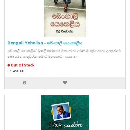
Bengali Yeheliya - බෙංගාලි යෙහෙළිය
බෙංගාලී යෙහෙළිය” වූකලී භාරතයේ මහා නගර මෙන් ම කුඩා නගර ද පසුබිමේ
තබා මෙහි කතුවරයා තමාට මඟතොට - යනෙන..
Out Of Stock
Rs. 450.00