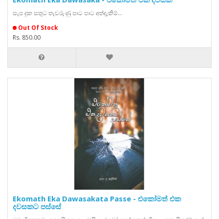
සැප දුක සතුට තැවරුණු පාට පාට අත්දැකීම්...
Out Of Stock
Rs. 850.00
Ekomath Eka Dawasakata Passe - එකෝමත් එක
දවසකට පස්සේ