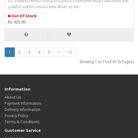
මට හිතෙනවා අහසයි පොළොවයි යාළුවෝ දෙන්නෙක් කියලා කොයිතරම් ඈත්
වුණත් ඒ දෙන්නා යාළුවෝ අහස කියන දේ තම..
Out Of Stock
Rs. 425.00
1
2
3
4
5
>
>|
Showing 1 to 15 of 67 (5 Pages)
Information
About Us
Payment Information
Delivery Information
Privacy Policy
Terms & Conditions
Customer Service