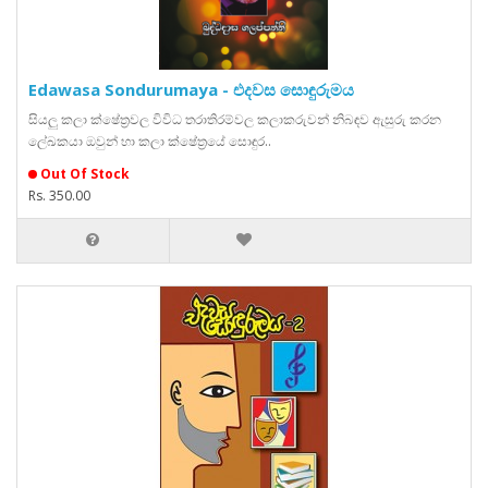
Edawasa Sondurumaya - එදවස සොඳුරුමය
සියලු කලා ක්ෂේත්‍රවල විවිධ තරාතිරම්වල කලාකරුවන් නිබඳව ඇසුරු කරන
ලේඛකයා ඔවුන් හා කලා ක්ෂේත්‍රයේ සොඳුර..
Out Of Stock
Rs. 350.00