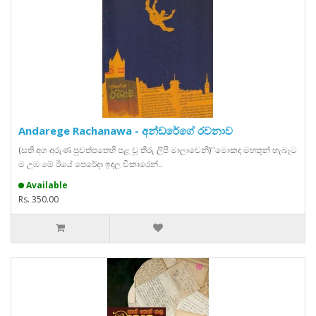
Andarege Rachanawa - අන්ඩරේගේ රචනාව
(සති අග අරුණ පුවත්පතෙහි පළ වූ තීරු ලිපි මාලාවෙනි)''මොකද මහතුන් හැබෑට
ම උඹ මේ ඊයේ පෙරේදා ඉඳල විකාරෙන්..
Available
Rs. 350.00