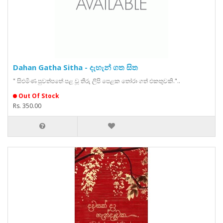
Dahan Gatha Sitha - දැහැන් ගත සිත
" සිළුමිණ පුවත්පතේ පළ වූ තීරු ලිපි පෙළක තෝරා ගත් එකතුවකි."..
Out Of Stock
Rs. 350.00