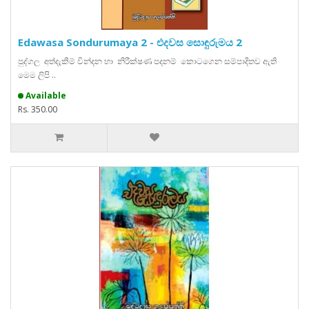
Edawasa Sondurumaya 2 - එදවස සොඳුරුමය 2
පුද්ගල අත්දැකීම් වින්දන හා නිරීක්ෂණ පදනම් කොටගෙන සම්පාදිතව ඇති
මෙම ලිපි ..
Available
Rs. 350.00