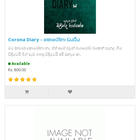
Corona Diary - කොරෝනා ඩයරිය
මට (තවම) කොරෝනා නෑ. ඒත් අපේ එවුන් එයාපෝට් එකෙන් පැනල ගිය
විදියටයි බිග් මැච් ගහපු විදියටයි අපි ඕනෑම ක..
Available
Rs. 800.00