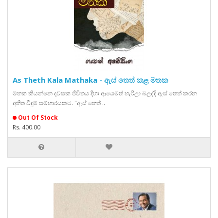
As Theth Kala Mathaka - ඇස් තෙත් කළ මතක
මතක කියන්නෙ දවසක ජීවිතය දිහා ආයෙමත් හැරිලා බලද්දි ඇස් තෙත් කරන
අතීත විඳුම් සම්භාරයකට. "ඇස් තෙත් ..
Out Of Stock
Rs. 400.00