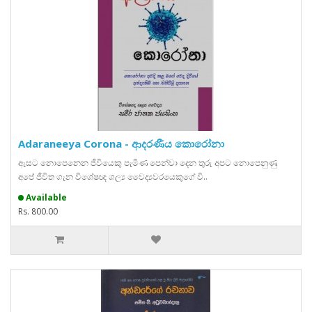
Adaraneeya Corona - ආදරණීය කොරෝනා
ඇසට නොපෙනෙන ජීවියෙකු පැමිණ පෙන්වා දෙන තුරු අපට නොපෙනුණු
අපේ ජීවිත ගැන විශේෂඥ ශල්‍ය වෛද්‍යවරයෙකුගේ වි..
Available
Rs. 800.00