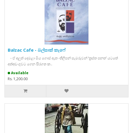
Balzac Cafe - බල්සාක් කැෆේ
- ඒ අලුත් දෙමළා මිය ගොස් ඇත -තිලීපන් සැමරූවන් ‘ත්‍රස්ත පනත’ යටතේ
අත්අඩංගුවට ගෙන සිරගත ක..
Available
Rs. 1,200.00