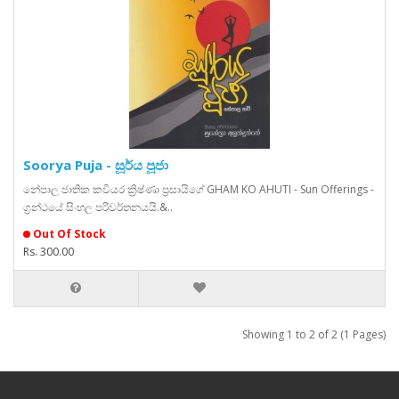
Soorya Puja - සූර්ය පූජා
නේපාල ජාතික කවියර ක්‍රිෂ්ණා ප්‍රසායිගේ GHAM KO AHUTI - Sun Offerings -
ග්‍රන්ථයේ සිංහල පරිවර්තනයයි.&..
Out Of Stock
Rs. 300.00
Showing 1 to 2 of 2 (1 Pages)