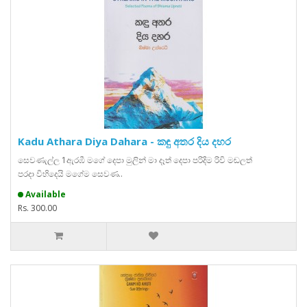
Kadu Athara Diya Dahara - කඳු අතර දිය දහර
සෙවණැල්ල 1ඇරඹී මගේ දෙපා මුලින් මා දෑත් දෙපා පරිදිම රිවි මඬලත්
පරදා විහිදෙයි මගේම සෙවණ..
Available
Rs. 300.00