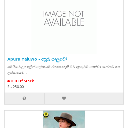
Apuru Yaluwo - අපූරු යාලුවෝ
සමගිය බලය තුලින් ලෝකයම ජයගත හැකි බව අපුරුවට පෙන්වා දෙන්නට ගත
උත්සාහයකි...
Out Of Stock
Rs. 250.00