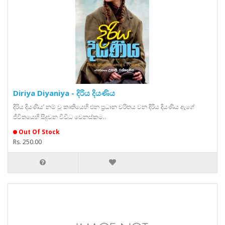
Diriya Diyaniya - දිරිය දියණිය
දිරිය දියණිය’ නම් වූ කෘතියෙහි එන ප‍්‍රධාන චරිතය වන දිරිය දියණිය ඇගේ
ජීවිතයෙහි සිදුවන විවිධ වෙනස්කම..
Out Of Stock
Rs. 250.00