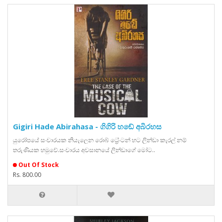
Gigiri Hade Abirahasa - ගිගිරි හඬේ අබිරහස
යුරෝපයේ සංචාරයක නියැලෙන රොබ් ට්‍රේංටන් හට ලින්ඩා කැරල් නම්
තරුණියක හමුවේ.සංචාරය අවසානයේ ලින්ඩාගේ මෝට..
Out Of Stock
Rs. 800.00