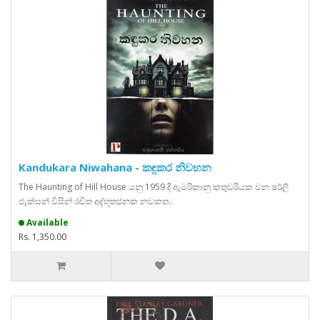
Kandukara Niwahana - කඳුකර නිවහන
The Haunting of Hill House යනු 1959 දී ඇමරිකානු කතුවරියක වන ෂර්ලි
ජැක්සන් විසින් රචිත අද්භූතජනක නවකත..
Available
Rs. 1,350.00