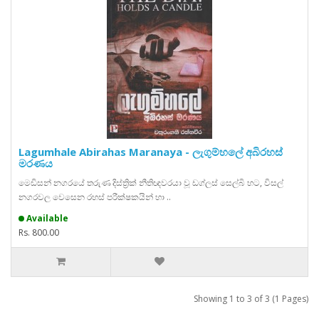
Lagumhale Abirahas Maranaya - ලැගුම්හලේ අබිරහස්
මරණය
මෙඩිසන් නගරයේ තරුණ දිස්ත්‍රික් නීතිඥවරයා වූ ඩග්ලස් සෙල්බි හට, විසල්
නගරවල වෙසෙන රහස් පරීක්ෂකයින් හා ..
Available
Rs. 800.00
Showing 1 to 3 of 3 (1 Pages)