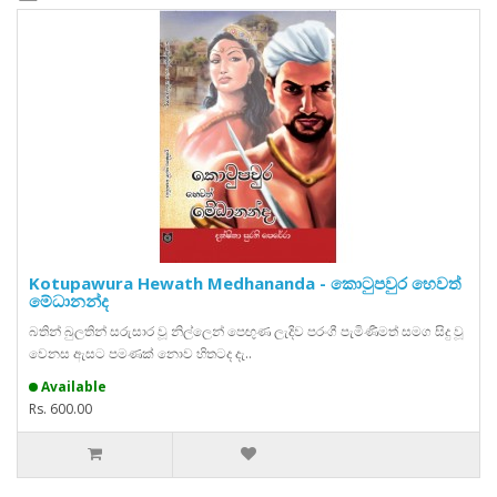
Kotupawura Hewath Medhananda - කොටුපවුර හෙවත්
මේධානන්ද
බතින් බුලතින් සරුසාර වූ නිල්ලෙන් පෙඟුණ ලැදිව පරංගී පැමිණීමත් සමග සිදු වූ
වෙනස ඇසට පමණක් නොව හිතටද දැ..
Available
Rs. 600.00