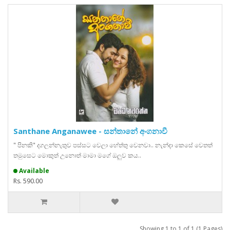
Santhane Anganawee - සන්තානේ අංගනාවී
" පිනකි" දගලන්නැතුව පස්සට වෙලා හේත්තු වෙනවා.. නැන්දා කෙසේ වෙතත්
තමුසෙට මොකුත් උනොත් මාමා මගේ ඔලුව කය..
Available
Rs. 590.00
Showing 1 to 1 of 1 (1 Pages)