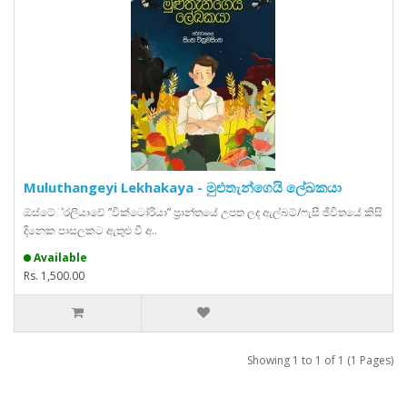
Muluthangeyi Lekhakaya - මුළුතැන්ගෙයි ලේඛකයා
ඕස්ටේ‍්‍රලියාවේ ”වික්ටෝරියා” ප‍්‍රාන්තයේ උපත ලද ඇල්බට්/ෆැසී ජීවිතයේ කිසි
දිනෙක පාසලකට ඇතුළු වී අ..
Available
Rs. 1,500.00
Showing 1 to 1 of 1 (1 Pages)