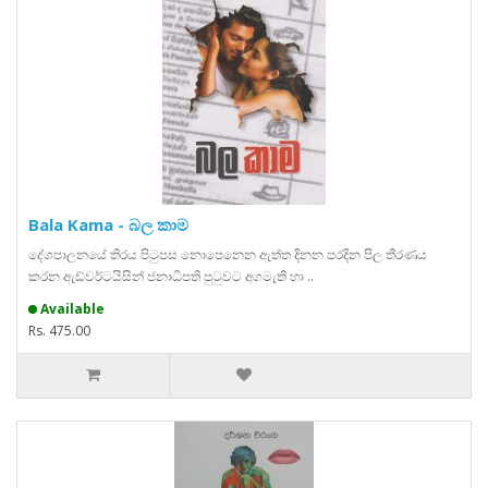
Bala Kama - බල කාම
දේශපාලනයේ තිරය පිටුපස නොපෙනෙන ඇත්ත දිනන පරදින පිල තීරණය
කරන ඇඩ්වර්ටයිසින් ජනාධිපති පුටුවට අගමැති හා ..
Available
Rs. 475.00