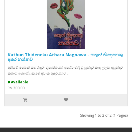
Kathun Thideneku Athara Nagnawa - කතුන් තිදෙනෙකු
අතර නග්නව
අනියම් පෙමක් සහ රුදුරු භූතාත්මයක් අතරට මැදි වූ සුන්දර කැදැල්ලක අසුන්දර
කතාව ගැහැනියකගේ අවංක ආදරයකට ..
Available
Rs. 300.00
Showing 1 to 2 of 2 (1 Pages)