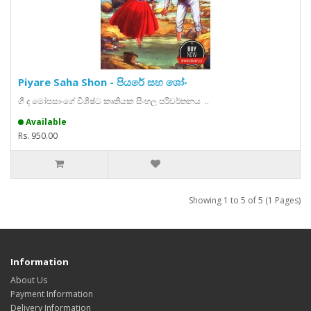
Piyare Saha Shon - පියරේ සහ ශෝං
ගී ද මෝපසාංගේ විශිෂ්ට කෘතියක සිංහල පරිවර්තනය ..
Available
Rs. 950.00
Showing 1 to 5 of 5 (1 Pages)
Information
About Us
Payment Information
Delivery Information