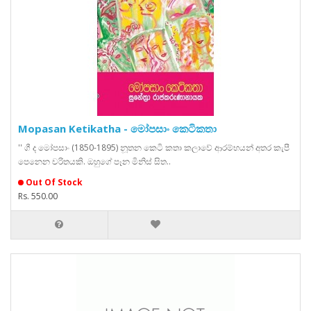
Mopasan Ketikatha - මෝපසාං කෙටිකතා
'' ගී ද මෝපසාං (1850-1895) නූතන කෙටි කතා කලාවේ ආරම්භයන් අතර කැපී
පෙනෙන චරිතයකි. ඔහුගේ පෑන මිනිස් සිත..
Out Of Stock
Rs. 550.00