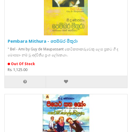
Pembara Mithura - පෙම්බර මිතුරා
" Bel - Ami by Guy de Maupassant කෙටිකතාකරුවෙකු ලෙස ප්‍රකට ගී ද
මොපසාං නම් වූ අද්විතීය ප්‍රංශ ලේඛකයා..
Out Of Stock
Rs. 1,125.00